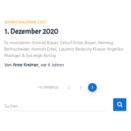
ADVENTSKALENDER 2020
1. Dezember 2020
Es musizieren: Konrad Bauer, CelloTilman Bauer, Henning
Bethscheider, Hannah Erbel, Laurenz Riedschy Klasse Angelika
Maringer & Solveigh Röttig
Von
Anne Kreimer
, vor
6 Jahren
Seitennummerierung
VORHERIGE
1
2
3
der
Suchen
Suchen …
nach:
Beiträge