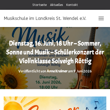
Startseite
Aktuelles
Kontakt
Musikschule im Landkreis St. Wendel e.V.
NAVIG
Dienstag, 16. Juni, 18 Uhr – Sommer,
Sonne und Musik – Schülerkonzert der
Violinklasse Solveigh Röttig
Veröffentlicht von
Anne Kreimer
am
9. Juni 2026